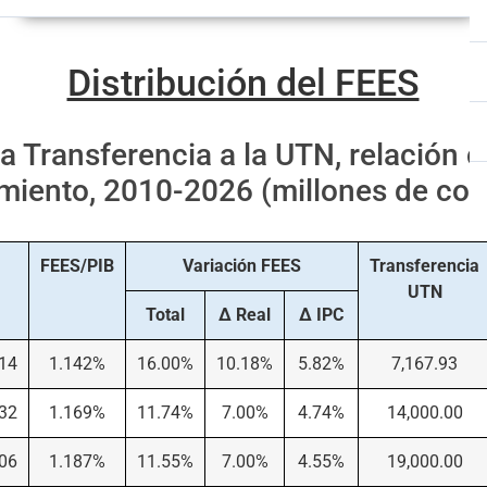
Distribución del FEES
 Transferencia a la UTN, relación c
miento, 2010-2026 (millones de col
FEES/PIB
Variación FEES
Transferencia
UTN
Total
∆ Real
∆ IPC
.14
1.142%
16.00%
10.18%
5.82%
7,167.93
.32
1.169%
11.74%
7.00%
4.74%
14,000.00
.06
1.187%
11.55%
7.00%
4.55%
19,000.00