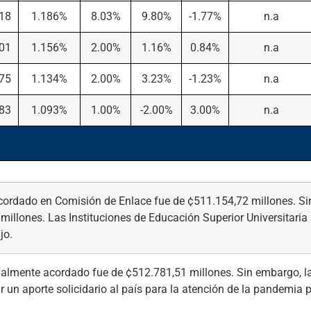
.18
1.186%
8.03%
9.80%
-1.77%
n.a
.01
1.156%
2.00%
1.16%
0.84%
n.a
.75
1.134%
2.00%
3.23%
-1.23%
n.a
.83
1.093%
1.00%
-2.00%
3.00%
n.a
cordado en Comisión de Enlace fue de ¢511.154,72 millones. Sin
illones. Las Instituciones de Educación Superior Universitaria 
jo.
cialmente acordado fue de ¢512.781,51 millones. Sin embargo, la
r un aporte solicidario al país para la atención de la pandemia 